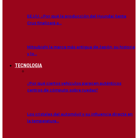
EE.UU. ¿Por qué la producción del Hyundai Santa
Cruz finalizará a…
Mitsubishi la marca más antigua de Japón, su historia
y lo…
TECNOLOGIA
¿Por qué ciertos vehículos parecen auténticos
centros de cómputo sobre ruedas?
Los cristales del automóvil y su influencia directa en
la temperatura…