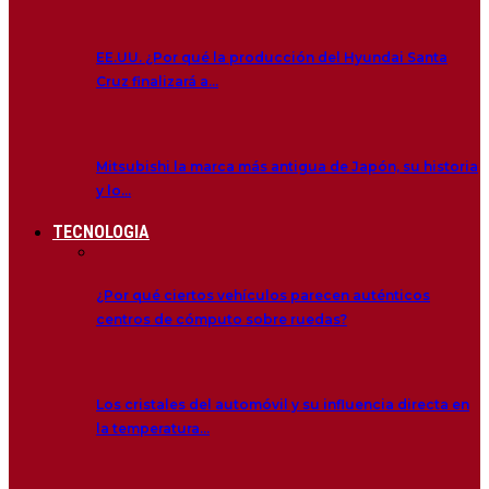
EE.UU. ¿Por qué la producción del Hyundai Santa
Cruz finalizará a…
Mitsubishi la marca más antigua de Japón, su historia
y lo…
TECNOLOGIA
¿Por qué ciertos vehículos parecen auténticos
centros de cómputo sobre ruedas?
Los cristales del automóvil y su influencia directa en
la temperatura…