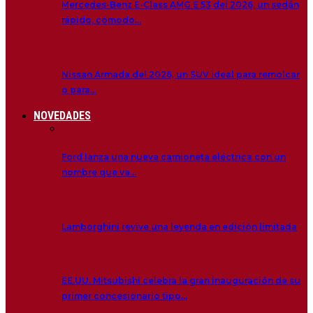
Mercedes-Benz E-Class AMG E 53 del 2026, un sedán
rápido, cómodo…
Nissan Armada del 2026, un SUV ideal para remolcar
o para…
NOVEDADES
Ford lanza una nueva camioneta eléctrica con un
nombre que va…
Lamborghini revive una leyenda en edición limitada
EE.UU. Mitsubishi celebra la gran inauguración de su
primer concesionario tipo…