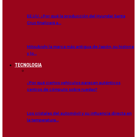
EE.UU. ¿Por qué la producción del Hyundai Santa
Cruz finalizará a…
Mitsubishi la marca más antigua de Japón, su historia
y lo…
TECNOLOGIA
¿Por qué ciertos vehículos parecen auténticos
centros de cómputo sobre ruedas?
Los cristales del automóvil y su influencia directa en
la temperatura…