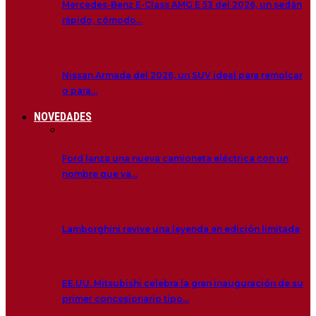
Mercedes-Benz E-Class AMG E 53 del 2026, un sedán
rápido, cómodo…
Nissan Armada del 2026, un SUV ideal para remolcar
o para…
NOVEDADES
Ford lanza una nueva camioneta eléctrica con un
nombre que va…
Lamborghini revive una leyenda en edición limitada
EE.UU. Mitsubishi celebra la gran inauguración de su
primer concesionario tipo…