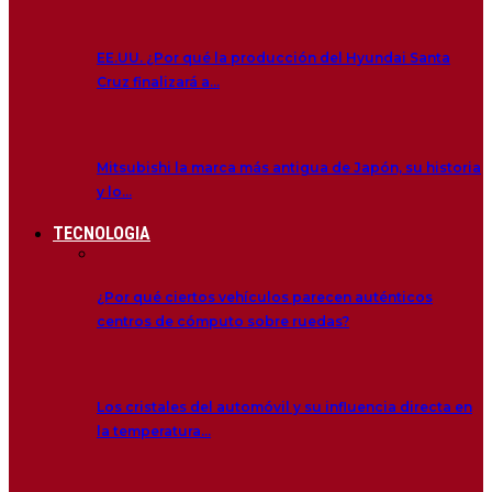
EE.UU. ¿Por qué la producción del Hyundai Santa
Cruz finalizará a…
Mitsubishi la marca más antigua de Japón, su historia
y lo…
TECNOLOGIA
¿Por qué ciertos vehículos parecen auténticos
centros de cómputo sobre ruedas?
Los cristales del automóvil y su influencia directa en
la temperatura…