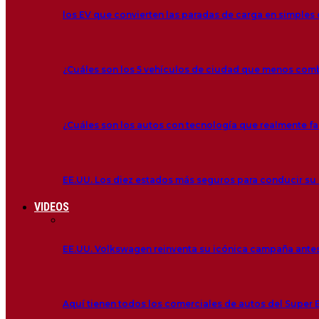
los EV que convierten las paradas de carga en simple
¿Cuáles son los 5 vehículos de ciudad que menos co
¿Cuáles son los autos con tecnología que realmente fac
EE.UU. Los diez estados más seguros para conducir su
VIDEOS
EE.UU. Volkswagen reinventa su icónica campaña antes
Aquí tienen todos los comerciales de autos del Super