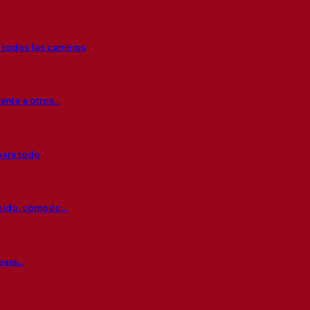
r todos los caminos
rente a otros…
para todo
ápido, cómodo…
 para…