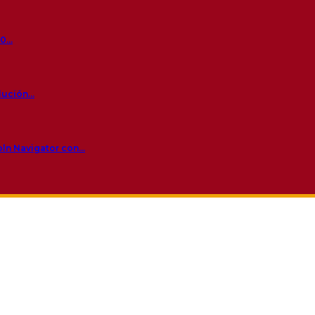
60…
olución…
oln Navigator con…