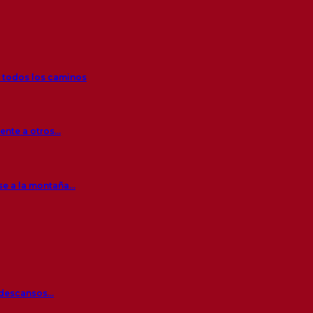
r todos los caminos
rente a otros…
se a la montaña…
s descansos…