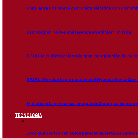
Ford lanza una nueva camioneta eléctrica con un nom
Lamborghini revive una leyenda en edición limitada
EE.UU. Mitsubishi celebra la gran inauguración de su p
EE.UU. ¿Por qué la producción del Hyundai Santa Cruz f
Mitsubishi la marca más antigua de Japón, su historia y
TECNOLOGIA
¿Por qué ciertos vehículos parecen auténticos centro