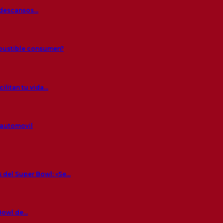
s descansos…
mbustible consumen?
ilitan tu vida…
 automovil
 del Super Bowl: «Se…
 Bowl de…