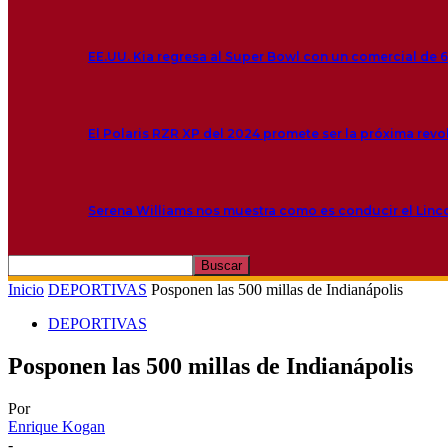
EE.UU. Kia regresa al Super Bowl con un comercial de 
El Polaris RZR XP del 2024 promete ser la próxima rev
Serena Williams nos muestra como es conducir el Linc
Inicio
DEPORTIVAS
Posponen las 500 millas de Indianápolis
DEPORTIVAS
Posponen las 500 millas de Indianápolis
Por
Enrique Kogan
-