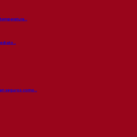
a temperatura…
mediato…
 tan seguros como…