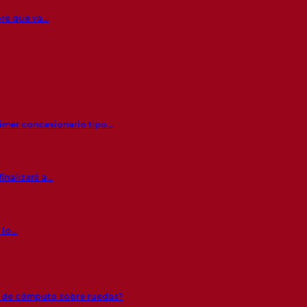
bre que va…
rimer concesionario tipo…
inalizará a…
 lo…
s de cómputo sobre ruedas?