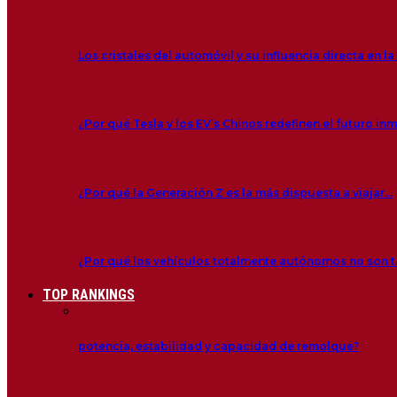
Los cristales del automóvil y su influencia directa en l
¿Por qué Tesla y los EV’s Chinos redefinen el futuro in
¿Por qué la Generación Z es la más dispuesta a viajar…
¿Por qué los vehículos totalmente autónomos no son
TOP RANKINGS
potencia, estabilidad y capacidad de remolque?