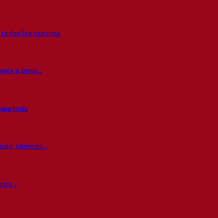
r todos los caminos
rente a otros…
para todo
ápido, cómodo…
 para…