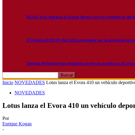
EE.UU. Kia regresa al Super Bowl con un comercial de 
El Polaris RZR XP del 2024 promete ser la próxima rev
Serena Williams nos muestra como es conducir el Linc
Inicio
NOVEDADES
Lotus lanza el Evora 410 un vehículo deportivo 
NOVEDADES
Lotus lanza el Evora 410 un vehículo deport
Por
Enrique Kogan
-