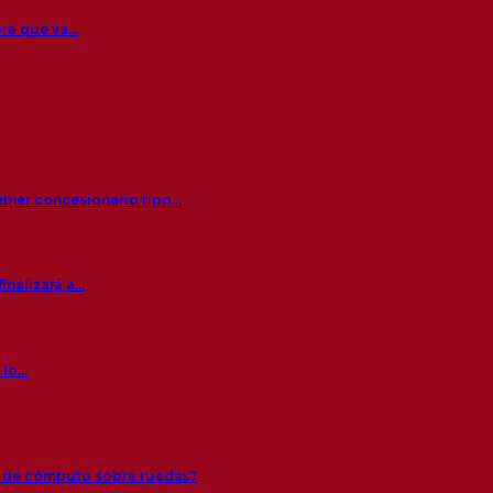
bre que va…
rimer concesionario tipo…
inalizará a…
 lo…
s de cómputo sobre ruedas?