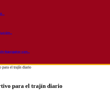
60…
olución…
oln Navigator con…
para el trajín diario
ivo para el trajín diario