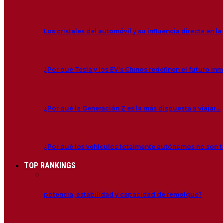
Los cristales del automóvil y su influencia directa en l
¿Por qué Tesla y los EV’s Chinos redefinen el futuro in
¿Por qué la Generación Z es la más dispuesta a viajar…
¿Por qué los vehículos totalmente autónomos no son
TOP RANKINGS
potencia, estabilidad y capacidad de remolque?