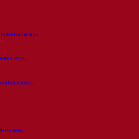
r todos los caminos
rente a otros…
se a la montaña…
s descansos…