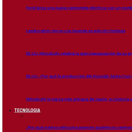
Ford lanza una nueva camioneta eléctrica con un nom
Lamborghini revive una leyenda en edición limitada
EE.UU. Mitsubishi celebra la gran inauguración de su p
EE.UU. ¿Por qué la producción del Hyundai Santa Cruz f
Mitsubishi la marca más antigua de Japón, su historia y
TECNOLOGIA
¿Por qué ciertos vehículos parecen auténticos centro