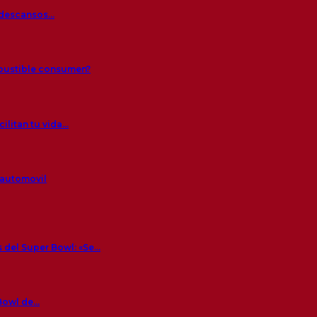
s descansos…
mbustible consumen?
ilitan tu vida…
 automovil
 del Super Bowl: «Se…
 Bowl de…