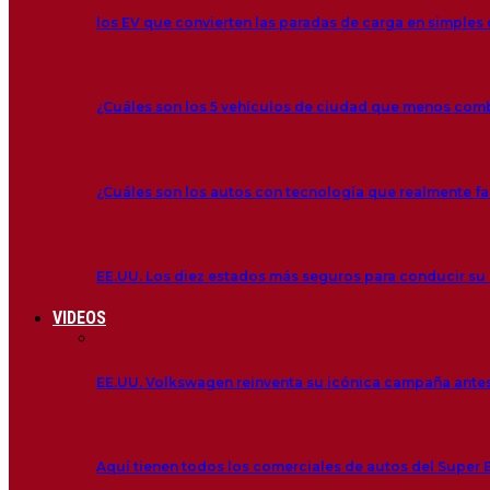
los EV que convierten las paradas de carga en simple
¿Cuáles son los 5 vehículos de ciudad que menos co
¿Cuáles son los autos con tecnología que realmente fac
EE.UU. Los diez estados más seguros para conducir su
VIDEOS
EE.UU. Volkswagen reinventa su icónica campaña antes
Aquí tienen todos los comerciales de autos del Super