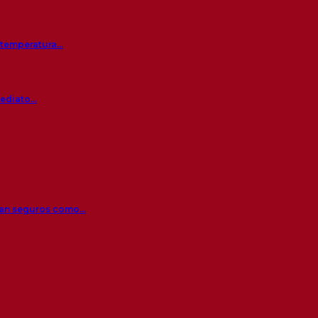
a temperatura…
mediato…
 tan seguros como…