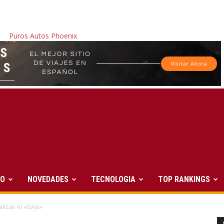
Puros Autos Phoenix
JO
NOVEDADES
TECNOLOGIA
TOP RANKINGS
izan el «Evija»