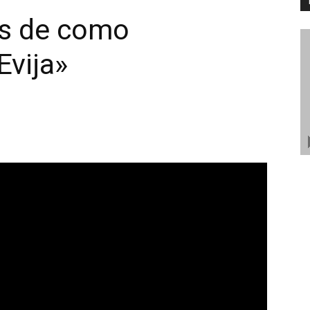
es de como
Evija»