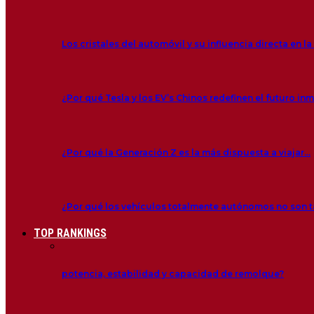
Los cristales del automóvil y su influencia directa en l
¿Por qué Tesla y los EV’s Chinos redefinen el futuro in
¿Por qué la Generación Z es la más dispuesta a viajar…
¿Por qué los vehículos totalmente autónomos no son
TOP RANKINGS
potencia, estabilidad y capacidad de remolque?