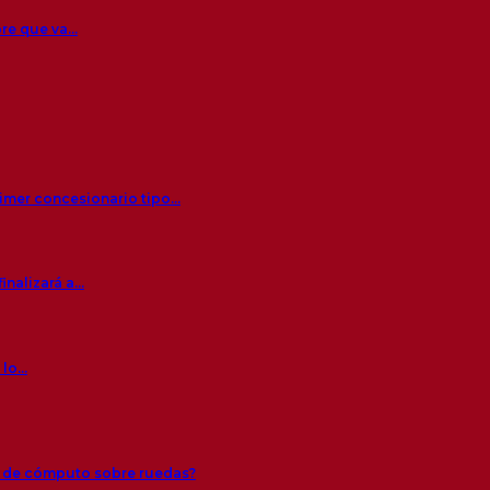
bre que va…
rimer concesionario tipo…
inalizará a…
 lo…
s de cómputo sobre ruedas?