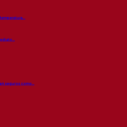
a temperatura…
mediato…
 tan seguros como…