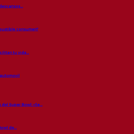
s descansos…
mbustible consumen?
ilitan tu vida…
 automovil
 del Super Bowl: «Se…
 Bowl de…