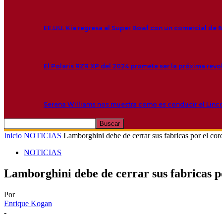
EE.UU. Kia regresa al Super Bowl con un comercial de 
El Polaris RZR XP del 2024 promete ser la próxima rev
Serena Williams nos muestra como es conducir el Linc
Inicio
NOTICIAS
Lamborghini debe de cerrar sus fabricas por el cor
NOTICIAS
Lamborghini debe de cerrar sus fabricas p
Por
Enrique Kogan
-