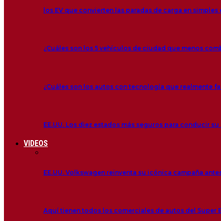
los EV que convierten las paradas de carga en simple
¿Cuáles son los 5 vehículos de ciudad que menos co
¿Cuáles son los autos con tecnología que realmente fac
EE.UU. Los diez estados más seguros para conducir su
VIDEOS
EE.UU. Volkswagen reinventa su icónica campaña antes
Aquí tienen todos los comerciales de autos del Super