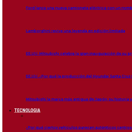
Ford lanza una nueva camioneta eléctrica con un nom
Lamborghini revive una leyenda en edición limitada
EE.UU. Mitsubishi celebra la gran inauguración de su p
EE.UU. ¿Por qué la producción del Hyundai Santa Cruz f
Mitsubishi la marca más antigua de Japón, su historia y
TECNOLOGIA
¿Por qué ciertos vehículos parecen auténticos centro