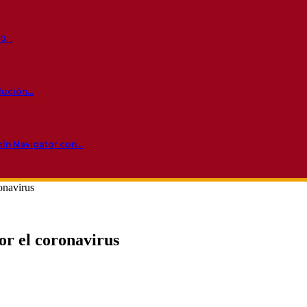
60…
olución…
oln Navigator con…
onavirus
or el coronavirus