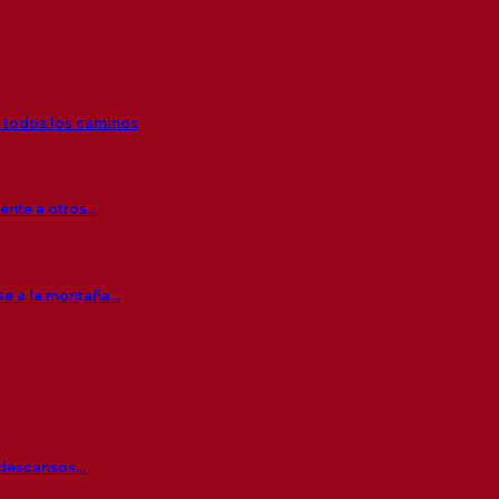
r todos los caminos
rente a otros…
se a la montaña…
s descansos…