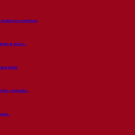
r todos los caminos
rente a otros…
para todo
ápido, cómodo…
 para…