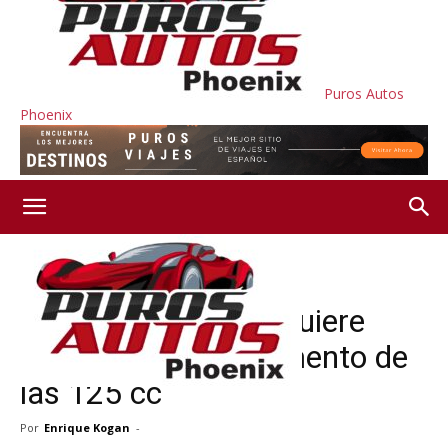
Puros Autos
Phoenix
Inicio
Motos
Motos
NOTICIAS
la motocicleta que quiere
revolucionar el segmento de
las 125 cc
Por
Enrique Kogan
-