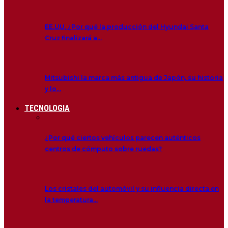
EE.UU. ¿Por qué la producción del Hyundai Santa
Cruz finalizará a…
Mitsubishi la marca más antigua de Japón, su historia
y lo…
TECNOLOGIA
¿Por qué ciertos vehículos parecen auténticos
centros de cómputo sobre ruedas?
Los cristales del automóvil y su influencia directa en
la temperatura…