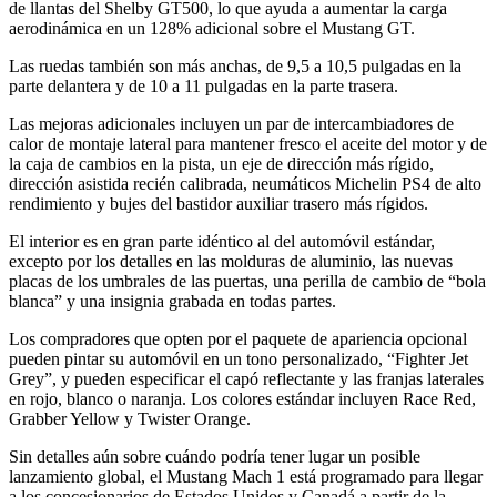
de llantas del Shelby GT500, lo que ayuda a aumentar la carga
aerodinámica en un 128% adicional sobre el Mustang GT.
Las ruedas también son más anchas, de 9,5 a 10,5 pulgadas en la
parte delantera y de 10 a 11 pulgadas en la parte trasera.
Las mejoras adicionales incluyen un par de intercambiadores de
calor de montaje lateral para mantener fresco el aceite del motor y de
la caja de cambios en la pista, un eje de dirección más rígido,
dirección asistida recién calibrada, neumáticos Michelin PS4 de alto
rendimiento y bujes del bastidor auxiliar trasero más rígidos.
El interior es en gran parte idéntico al del automóvil estándar,
excepto por los detalles en las molduras de aluminio, las nuevas
placas de los umbrales de las puertas, una perilla de cambio de “bola
blanca” y una insignia grabada en todas partes.
Los compradores que opten por el paquete de apariencia opcional
pueden pintar su automóvil en un tono personalizado, “Fighter Jet
Grey”, y pueden especificar el capó reflectante y las franjas laterales
en rojo, blanco o naranja. Los colores estándar incluyen Race Red,
Grabber Yellow y Twister Orange.
Sin detalles aún sobre cuándo podría tener lugar un posible
lanzamiento global, el Mustang Mach 1 está programado para llegar
a los concesionarios de Estados Unidos y Canadá a partir de la