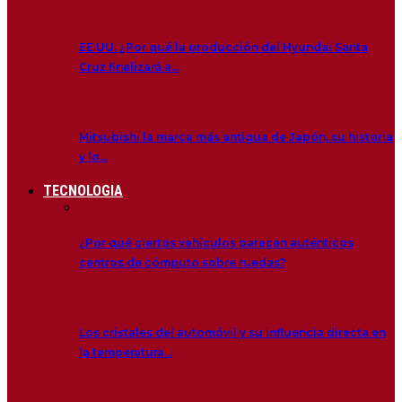
EE.UU. ¿Por qué la producción del Hyundai Santa
Cruz finalizará a…
Mitsubishi la marca más antigua de Japón, su historia
y lo…
TECNOLOGIA
¿Por qué ciertos vehículos parecen auténticos
centros de cómputo sobre ruedas?
Los cristales del automóvil y su influencia directa en
la temperatura…