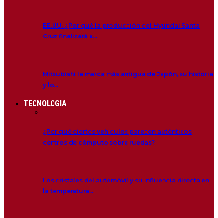
EE.UU. ¿Por qué la producción del Hyundai Santa
Cruz finalizará a…
Mitsubishi la marca más antigua de Japón, su historia
y lo…
TECNOLOGIA
¿Por qué ciertos vehículos parecen auténticos
centros de cómputo sobre ruedas?
Los cristales del automóvil y su influencia directa en
la temperatura…