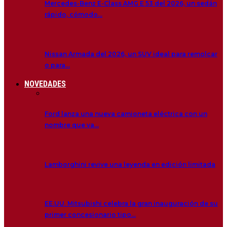
Mercedes-Benz E-Class AMG E 53 del 2026, un sedán
rápido, cómodo…
Nissan Armada del 2026, un SUV ideal para remolcar
o para…
NOVEDADES
Ford lanza una nueva camioneta eléctrica con un
nombre que va…
Lamborghini revive una leyenda en edición limitada
EE.UU. Mitsubishi celebra la gran inauguración de su
primer concesionario tipo…