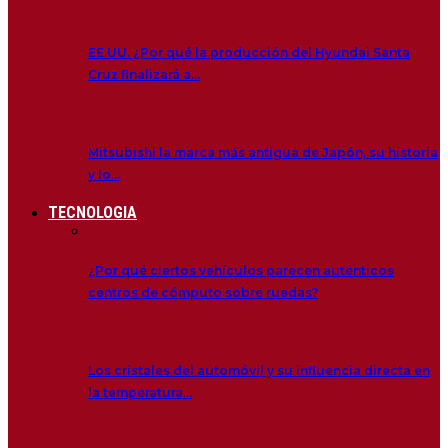
EE.UU. ¿Por qué la producción del Hyundai Santa
Cruz finalizará a…
Mitsubishi la marca más antigua de Japón, su historia
y lo…
TECNOLOGIA
¿Por qué ciertos vehículos parecen auténticos
centros de cómputo sobre ruedas?
Los cristales del automóvil y su influencia directa en
la temperatura…