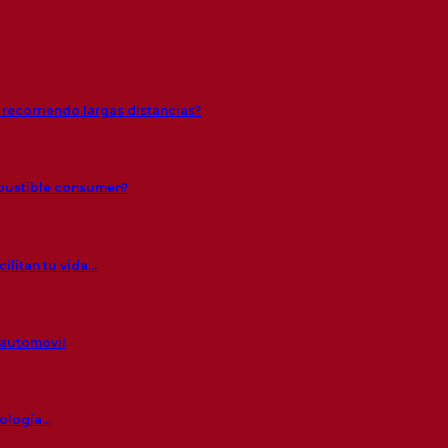
 recorriendo largas distancias?
mbustible consumen?
ilitan tu vida…
 automovil
nología…