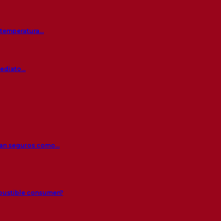
a temperatura…
mediato…
 tan seguros como…
mbustible consumen?