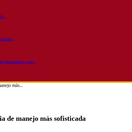
60…
olución…
oln Navigator con…
anejo más...
ia de manejo más sofisticada