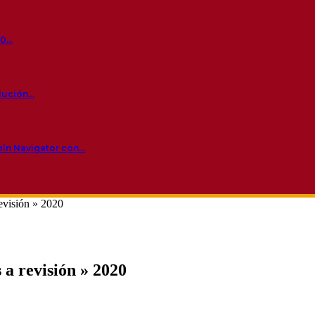
60…
olución…
oln Navigator con…
evisión » 2020
 a revisión » 2020