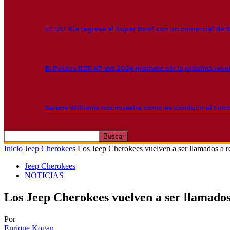
EE.UU. Kia regresa al Super Bowl con un comercial de 
El Polaris RZR XP del 2024 promete ser la próxima rev
Serena Williams nos muestra como es conducir el Linc
Inicio
Jeep Cherokees
Los Jeep Cherokees vuelven a ser llamados a r
Jeep Cherokees
NOTICIAS
Los Jeep Cherokees vuelven a ser llamados
Por
Enrique Kogan