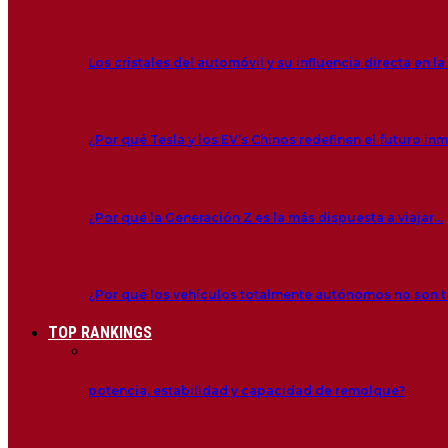
Los cristales del automóvil y su influencia directa en l
¿Por qué Tesla y los EV’s Chinos redefinen el futuro in
¿Por qué la Generación Z es la más dispuesta a viajar…
¿Por qué los vehículos totalmente autónomos no son
TOP RANKINGS
potencia, estabilidad y capacidad de remolque?