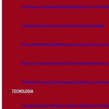
Ford lanza una nueva camioneta eléctrica con un nom
Lamborghini revive una leyenda en edición limitada
EE.UU. Mitsubishi celebra la gran inauguración de su p
EE.UU. ¿Por qué la producción del Hyundai Santa Cruz f
Mitsubishi la marca más antigua de Japón, su historia y
TECNOLOGIA
¿Por qué ciertos vehículos parecen auténticos centro