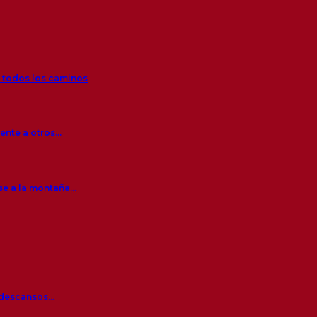
r todos los caminos
rente a otros…
se a la montaña…
s descansos…