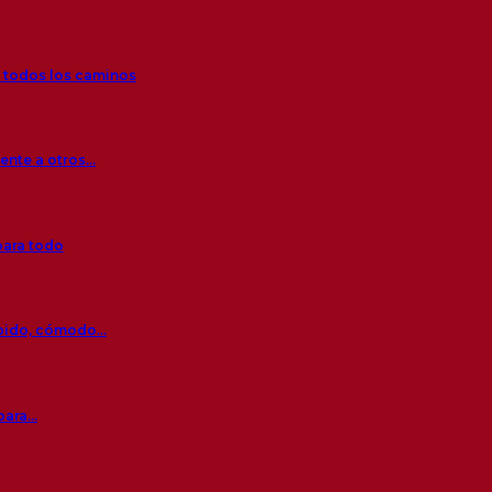
r todos los caminos
rente a otros…
para todo
ápido, cómodo…
 para…