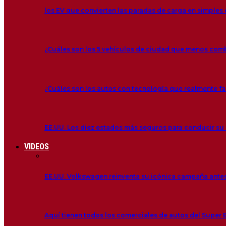
los EV que convierten las paradas de carga en simple
¿Cuáles son los 5 vehículos de ciudad que menos co
¿Cuáles son los autos con tecnología que realmente fac
EE.UU. Los diez estados más seguros para conducir su
VIDEOS
EE.UU. Volkswagen reinventa su icónica campaña antes
Aquí tienen todos los comerciales de autos del Super