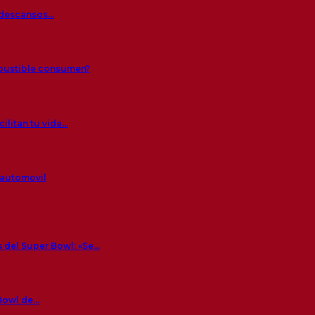
s descansos…
mbustible consumen?
ilitan tu vida…
 automovil
 del Super Bowl: «Se…
 Bowl de…