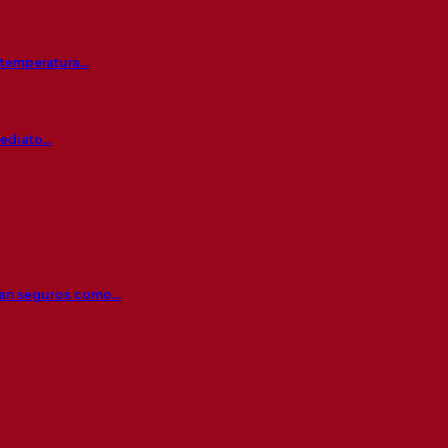
a temperatura…
mediato…
 tan seguros como…