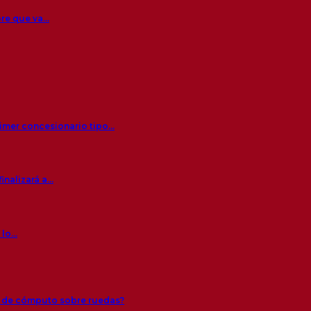
bre que va…
rimer concesionario tipo…
inalizará a…
 lo…
s de cómputo sobre ruedas?