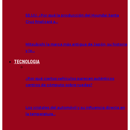
EE.UU. ¿Por qué la producción del Hyundai Santa
Cruz finalizará a…
Mitsubishi la marca más antigua de Japón, su historia
y lo…
TECNOLOGIA
¿Por qué ciertos vehículos parecen auténticos
centros de cómputo sobre ruedas?
Los cristales del automóvil y su influencia directa en
la temperatura…