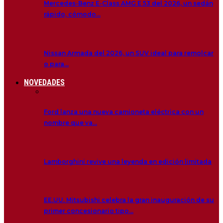
Mercedes-Benz E-Class AMG E 53 del 2026, un sedán
rápido, cómodo…
Nissan Armada del 2026, un SUV ideal para remolcar
o para…
NOVEDADES
Ford lanza una nueva camioneta eléctrica con un
nombre que va…
Lamborghini revive una leyenda en edición limitada
EE.UU. Mitsubishi celebra la gran inauguración de su
primer concesionario tipo…