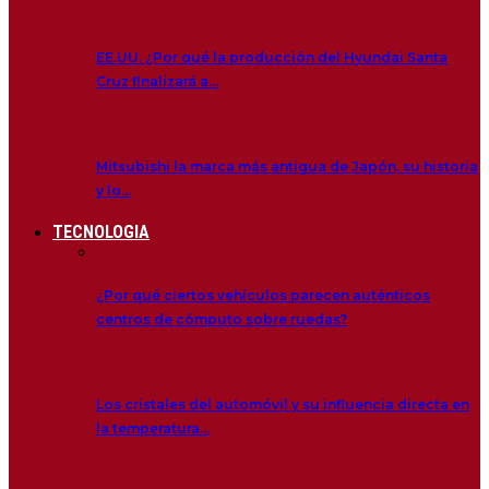
EE.UU. ¿Por qué la producción del Hyundai Santa
Cruz finalizará a…
Mitsubishi la marca más antigua de Japón, su historia
y lo…
TECNOLOGIA
¿Por qué ciertos vehículos parecen auténticos
centros de cómputo sobre ruedas?
Los cristales del automóvil y su influencia directa en
la temperatura…