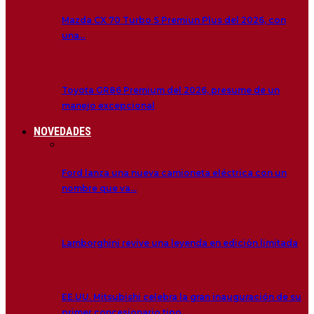
Mazda CX 70 Turbo S Premiun Plus del 2026, con
una…
Toyota GR86 Premium del 2026, presume de un
manejo excepcional
NOVEDADES
Ford lanza una nueva camioneta eléctrica con un
nombre que va…
Lamborghini revive una leyenda en edición limitada
EE.UU. Mitsubishi celebra la gran inauguración de su
primer concesionario tipo…